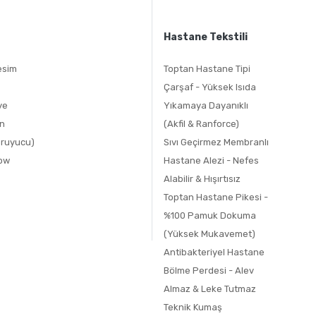
Hastane Tekstili
esim
Toptan Hastane Tipi
Çarşaf - Yüksek Isıda
ye
Yıkamaya Dayanıklı
an
(Akfil & Ranforce)
oruyucu)
Sıvı Geçirmez Membranlı
row
Hastane Alezi - Nefes
Alabilir & Hışırtısız
Toptan Hastane Pikesi -
%100 Pamuk Dokuma
(Yüksek Mukavemet)
Antibakteriyel Hastane
Bölme Perdesi - Alev
Almaz & Leke Tutmaz
Teknik Kumaş