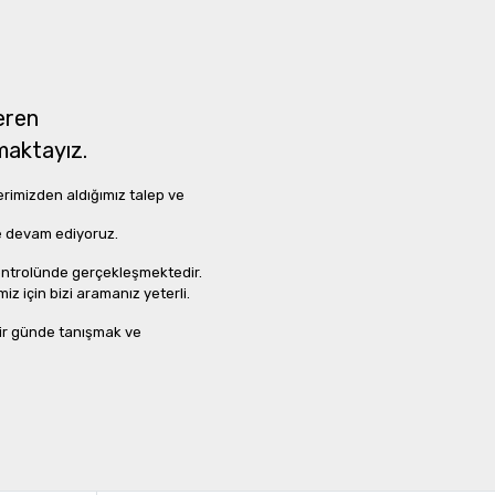
eren
pmaktayız.
lerimizden aldığımız talep ve
ye devam ediyoruz.
kontrolünde gerçekleşmektedir.
z için bizi aramanız yeterli.
 bir günde tanışmak ve