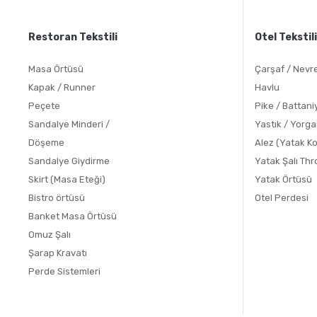
Restoran Tekstili
Otel Tekstili
Masa Örtüsü
Çarşaf / Nevr
Kapak / Runner
Havlu
Peçete
Pike / Battani
Sandalye Minderi /
Yastık / Yorg
Döşeme
Alez (Yatak K
Sandalye Giydirme
Yatak Şalı Th
Skirt (Masa Eteği)
Yatak Örtüsü
Bistro örtüsü
Otel Perdesi
Banket Masa Örtüsü
Omuz Şalı
Şarap Kravatı
Perde Sistemleri