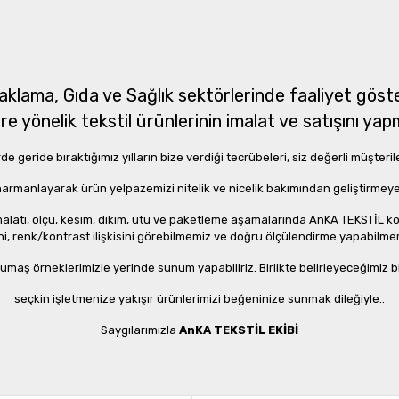
aklama, Gıda ve Sağlık sektörlerinde faaliyet göst
re yönelik tekstil ürünlerinin imalat ve satışını ya
 geride bıraktığımız yılların bize verdiği tecrübeleri, siz değerli müşteri
e harmanlayarak ürün yelpazemizi nitelik ve nicelik bakımından geliştirme
 imalatı, ölçü, kesim, dikim, ütü ve paketleme aşamalarında AnKA TEKSTİL 
i, renk/kontrast ilişkisini görebilmemiz ve doğru ölçülendirme yapabilmemi
, kumaş örneklerimizle yerinde sunum yapabiliriz. Birlikte belirleyeceğimiz
seçkin işletmenize yakışır ürünlerimizi beğeninize sunmak dileğiyle..
Saygılarımızla
AnKA TEKSTİL EKİBİ